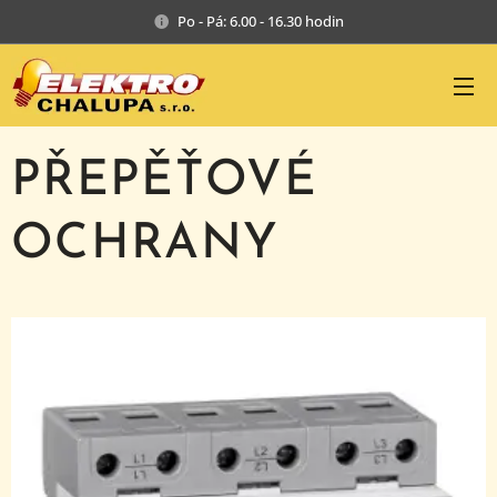
Po - Pá: 6.00 - 16.30 hodin
PŘEPĚŤOVÉ
OCHRANY